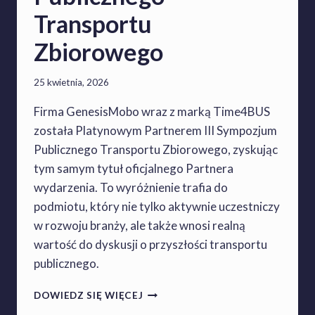
S
Transportu
P
O
Zbiorowego
R
T
25 kwietnia, 2026
U
Z
Firma GenesisMobo wraz z marką Time4BUS
B
została Platynowym Partnerem III Sympozjum
I
O
Publicznego Transportu Zbiorowego, zyskując
R
tym samym tytuł oficjalnego Partnera
O
wydarzenia. To wyróżnienie trafia do
W
E
podmiotu, który nie tylko aktywnie uczestniczy
G
w rozwoju branży, ale także wnosi realną
O
wartość do dyskusji o przyszłości transportu
J
publicznego.
U
Ż
G
Z
DOWIEDZ SIĘ WIĘCEJ
E
A