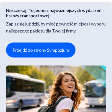
B
I
Nie czekaj! To jedno z najważniejszych wydarzeń
O
branży transportowej!
R
Zapisz się już dziś, by mieć pewność miejsca i wyboru
O
W
najlepszego pakietu dla Twojej firmy.
E
G
O
Przejdź do strony Sympozjum