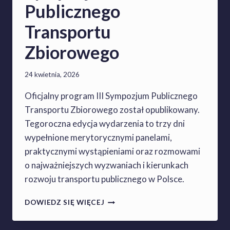
T
Publicznego
U
Ł
Transportu
E
M
Zbiorowego
P
A
24 kwietnia, 2026
R
T
Oficjalny program III Sympozjum Publicznego
N
E
Transportu Zbiorowego został opublikowany.
R
Tegoroczna edycja wydarzenia to trzy dni
A
wypełnione merytorycznymi panelami,
I
praktycznymi wystąpieniami oraz rozmowami
I
I
o najważniejszych wyzwaniach i kierunkach
S
rozwoju transportu publicznego w Polsce.
Y
M
Z
DOWIEDZ SIĘ WIĘCEJ
P
N
O
A
Z