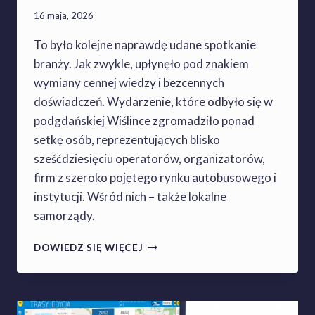
16 maja, 2026
To było kolejne naprawdę udane spotkanie
branży. Jak zwykle, upłynęło pod znakiem
wymiany cennej wiedzy i bezcennych
doświadczeń. Wydarzenie, które odbyło się w
podgdańskiej Wiślince zgromadziło ponad
setkę osób, reprezentujących blisko
sześćdziesięciu operatorów, organizatorów,
firm z szeroko pojętego rynku autobusowego i
instytucji. Wśród nich – także lokalne
samorządy.
I
DOWIEDZ SIĘ WIĘCEJ
I
I
S
Y