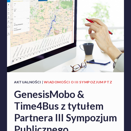
M
P
O
Z
J
U
M
P
U
B
L
I
C
Z
AKTUALNOŚCI
|
WIADOMOŚCI O III SYMPOZJUM PTZ
N
GenesisMobo &
E
G
Time4Bus z tytułem
O
T
Partnera III Sympozjum
R
A
Publicznego
N