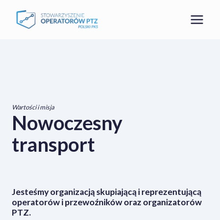
Przejdź
do
treści
Wartości i misja
Nowoczesny
transport
Jesteśmy organizacją skupiającą i reprezentującą
operatorów i przewoźników oraz organizatorów
PTZ.