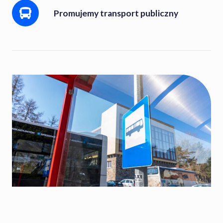
R
U
Promujemy transport publiczny
T
B
U
L
Z
I
B
C
I
Z
O
N
R
E
O
G
W
O
E
T
G
R
O
A
N
S
P
O
R
T
U
Z