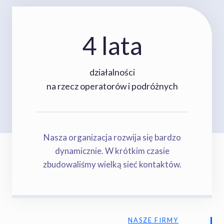
4 lata
4
l
a
działalności
t
na rzecz operatorów i podróżnych
a
Nasza organizacja rozwija się bardzo
dynamicznie. W krótkim czasie
zbudowaliśmy wielką sieć kontaktów.
NASZE FIRMY