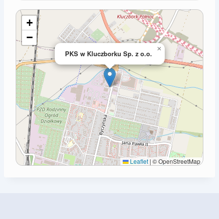
+
−
×
PKS w Kluczborku Sp. z o.o.
Leaflet
|
© OpenStreetMap