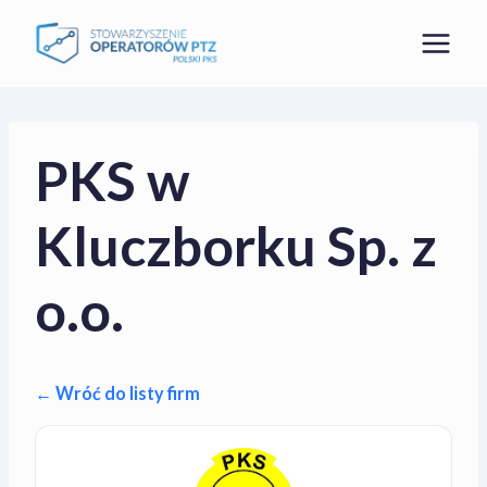
Przejdź
do
treści
PKS w
Kluczborku Sp. z
o.o.
← Wróć do listy firm