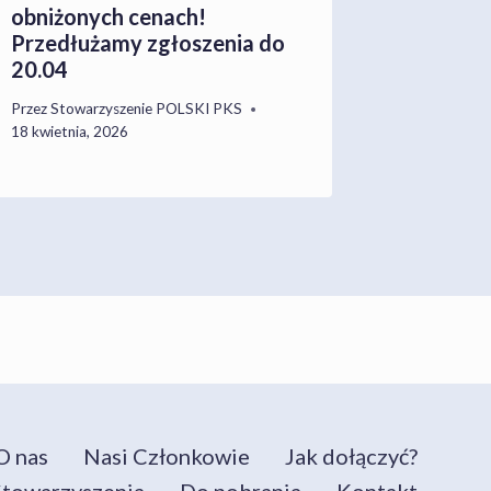
obniżonych cenach!
„Transp
Przedłużamy zgłoszenia do
Wiśle [
20.04
Przez
Damia
13 grudnia,
Przez
Stowarzyszenie POLSKI PKS
18 kwietnia, 2026
O nas
Nasi Członkowie
Jak dołączyć?