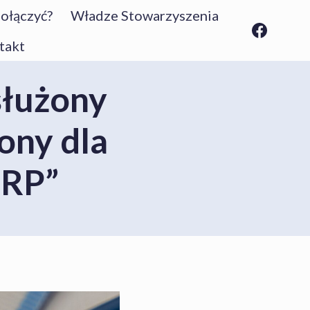
dołączyć?
Władze Stowarzyszenia
takt
służony
ony dla
 RP”