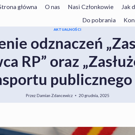
Strona główna
O nas
Nasi Członkowie
Jak 
Do pobrania
Kon
AKTUALNOŚCI
nie odznaczeń „Za
ca RP” oraz „Zasłuż
nsportu publicznego
Przez
Damian Zdancewicz
20 grudnia, 2025