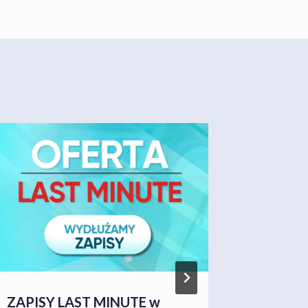
ZAPISY LAST MINUTE w
Wielki s