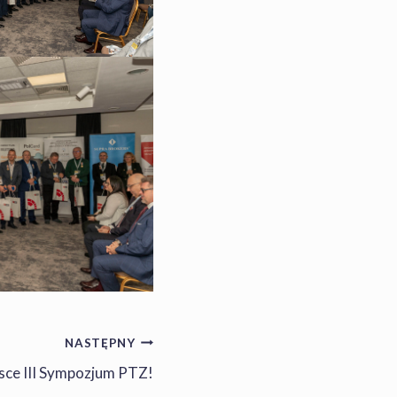
NASTĘPNY
jsce III Sympozjum PTZ!