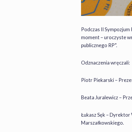
Podczas II Sympozjum 
moment – uroczyste wr
publicznego RP”.
Odznaczenia wręczali:
Piotr Piekarski – Pre
Beata Juralewicz – P
Łukasz Sęk – Dyrektor
Marszałkowskiego.