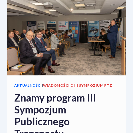
PARTNERA
III
SYMPOZJUM
PUBLICZNEGO
TRANSPORTU
ZBIOROWEGO
AKTUALNOŚCI
|
WIADOMOŚCI O III SYMPOZJUM PTZ
Znamy program III
Sympozjum
Publicznego