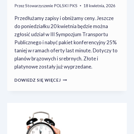
Przez
Stowarzyszenie POLSKI PKS
18 kwietnia, 2026
Przedłużamy zapisy i obniżamy ceny. Jeszcze
do poniedziałku 20 kwietnia będzie można
zgłosić udział w III Sympozjum Transportu
Publicznego i nabyć pakiet konferencyjny 25%
taniej w ramach oferty last minute. Dotyczy to
planów brązowych i srebrnych. Złote i
platynowe zostały już wyprzedane.
ZAPISY
DOWIEDZ SIĘ WIĘCEJ
LAST
MINUTE
W
OBNIŻONYCH
CENACH!
PRZEDŁUŻAMY
ZGŁOSZENIA
DO