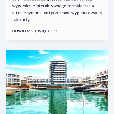
wypełnienie interaktywnego formularza na
stronie sympozjum i przesłanie wygenerowanej
tak karty.
KOŃCZĄ
DOWIEDZ SIĘ WIĘCEJ
SIĘ
ZAPISY
NA
III
SYMPOZJUM
PTZ!