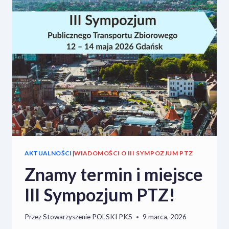
PTZ
–
JUŻ
OTWARTE!
AKTUALNOŚCI
|
WIADOMOŚCI O III SYMPOZJUM PTZ
Znamy termin i miejsce
III Sympozjum PTZ!
Przez
Stowarzyszenie POLSKI PKS
9 marca, 2026